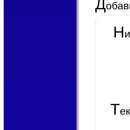
Д
обав
Н
Т
е