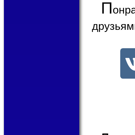
П
онр
друзьям