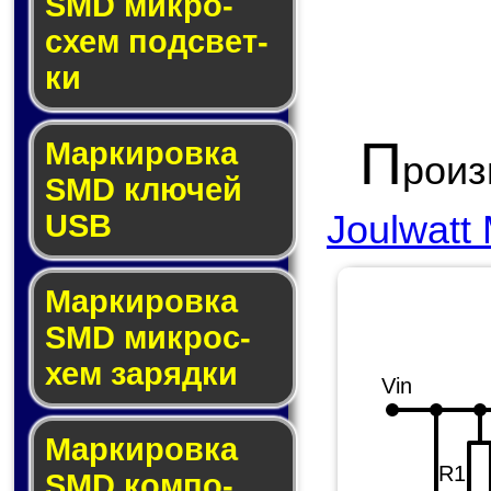
SMD мик­ро­
схем под­свет­
ки
П
Маркировка
рои
SMD клю­чей
Joulwatt
USB
Маркировка
SMD мик­рос­
хем за­ряд­ки
Vin
Маркировка
R1
SMD ком­по­