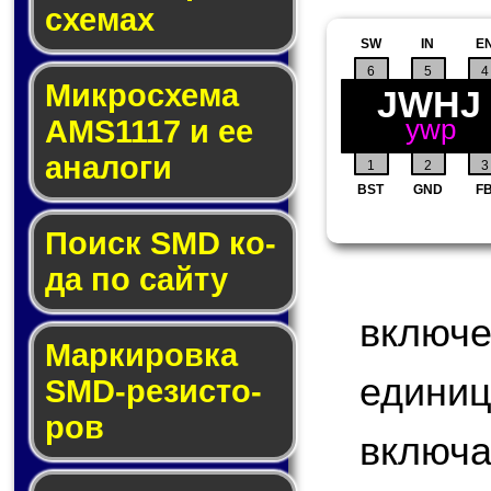
схе­мах
SW
IN
E
6
5
4
Микросхема
JWHJ
ywp
AMS1117 и ее
ана­ло­ги
1
2
3
BST
GND
F
Поиск SMD ко­
да по сай­ту
включ
Маркировка
едини
SMD-ре­зис­то­
ров
включа