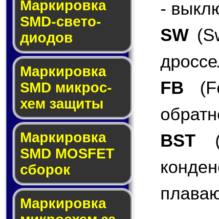
Маркировка
- выкл
SMD-све­то­
SW
(Sw
дио­дов
дроссе
Мар­ки­ров­ка
FB
(Fe
SMD мик­рос­
хем защиты
обратн
Мар­ки­ров­ка
BST
(B
SMD MOSFET
конде
сбо­рок
плаваю
Мар­ки­ров­ка