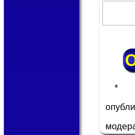
* 
опуб
модер