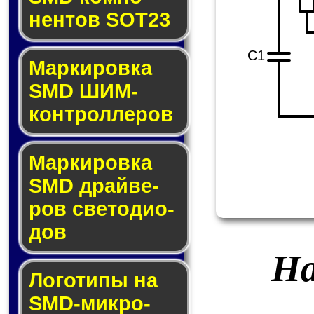
нен­тов SOT23
C1
Маркировка
SMD ШИМ-
кон­трол­ле­ров
Маркировка
SMD драй­ве­
ров све­то­ди­о­
дов
На
Логотипы на
SMD-мик­ро­