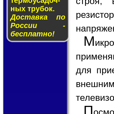
строя,
тер­мо­у­са­доч­
ных тру­бок.
резисто
Доставка по
России -
напряже
бесплатно!
М
икр
применя
для при
внешним
телевизо
П
ос