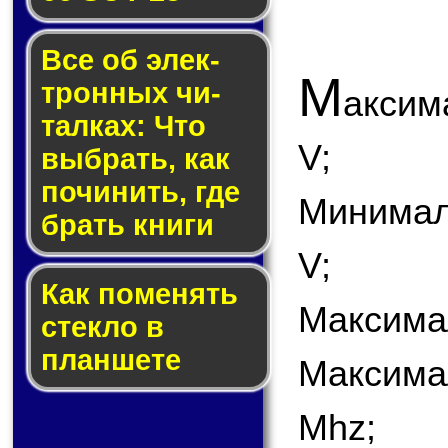
Все об элек­
М
трон­ных чи­
аксим
тал­ках: Что
V;
выб­рать, как
по­чи­нить, где
Минимал
брать кни­ги
V;
Как по­ме­нять
Максимал
стек­ло в
планшете
Максима
Mhz;