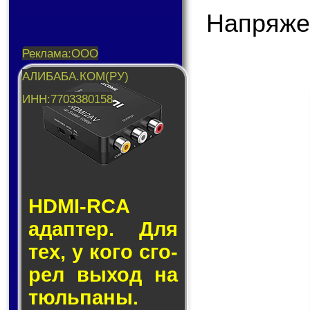
Напряже
HDMI-RCA
адап­тер. Для
тех, у кого сго­
рел вы­ход на
тюль­па­ны.