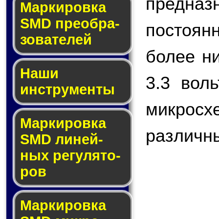
предназ
Мар­ки­ров­ка
SMD пре­об­ра­
постоянн
зо­ва­те­лей
более н
Наши
3.3 вол
инструменты
микро
Маркировка
различны
SMD ли­ней­
ных ре­гу­ля­то­
ров
Маркировка