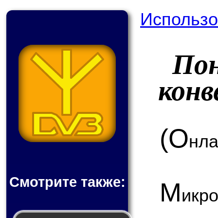
Использо
По
кон
(О
нла
Смотрите также:
М
ик