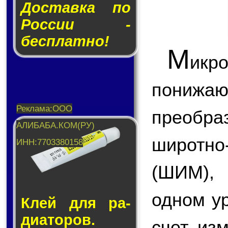
Доставка по
России -
бесплатно!
М
икр
пони
преобр
широтн
(ШИМ),
одном у
Клей для ра­
ди­а­то­ров.
счет из