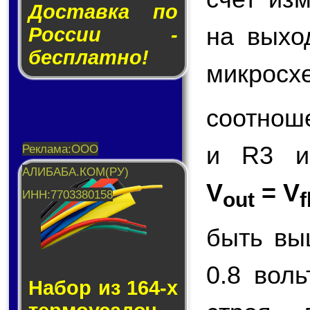
Доставка по
на вых
России -
бесплатно!
микросх
соотнош
и R3 и
V
= V
out
f
быть вы
0.8 вол
Набор из 164-х