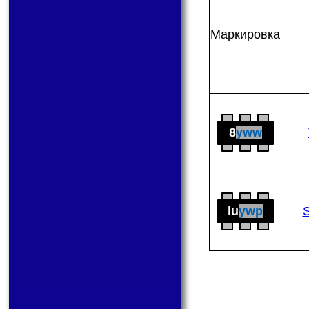
Мар­ки­ров­ка
8
yww
lu
ywp