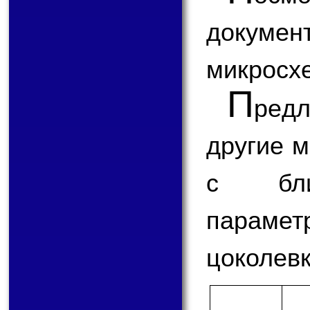
докум
микросх
П
ред
другие 
с бли
парам
цоколевк