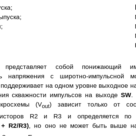
уска;
ыпуска;
;
а представляет собой понижающий им
ль напряжения с широтно-импульсной м
 поддерживает на одном уровне выходное н
ния скважности импульсов на выходе
SW
.
кросхемы (V
) зависит только от со
out
зисторов R2 и R3 и определяется по 
 + R2/R3)
, но оно не может быть выше н