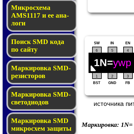
Микросхема
AMS1117 и ее ана­
ло­ги
Поиск SMD ко­да
SW
IN
EN
по сай­ту
6
5
4
1N=
ywp
Маркировка SMD-
ре­зис­то­ров
1
2
3
BST
GND
FB
Маркировка SMD-
све­то­дио­дов
источника пи
Мар­ки­ров­ка SMD
Маркировка:
1N=
мик­рос­хем защиты