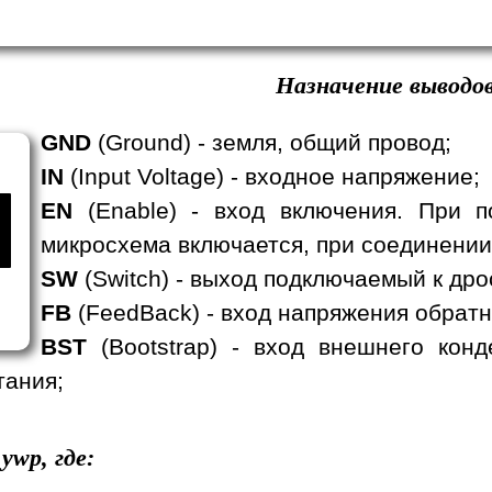
Назначение выводов
GND
(Ground) - земля, общий провод;
IN
(Input Voltage) - входное напряжение;
EN
(Enable) - вход включения. При п
микросхема включается, при соединении
SW
(Switch) - выход подключаемый к дро
FB
(FeedBack) - вход напряжения обратн
BST
(Bootstrap) - вход внешнего кон
тания;
ywp, где: