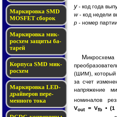
y
- код года вып
Мар­ки­ров­ка SMD
w
- код недели в
MOSFET сбо­рок
p
- номер партии
Мар­ки­ров­ка мик­
ро­схем за­щи­ты ба­
та­рей
М
икросхем
Корпуса SMD мик­
преобразовате
ро­схем
(ШИМ), который
за счет измене
Маркировка LED-
напряжение ми
драй­ве­ров пе­ре­
номиналов ре
мен­но­го то­ка
V
= V
• (1
out
fb
DCDC-кон­вер­те­ры