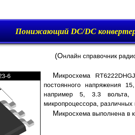
Понижающий DC/DC конверте
(О
нлайн справочник ради
М
икросхема RT6222DHGJ
23-6
постоянного напряжения 15
например 5, 3.3 вольта,
микропроцессора, различных 
М
икросхема выполнена в к