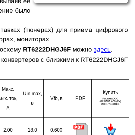
 выпаяв ее
жение было
тавках (тюнерах) для приема цифрового
орах, мониторах.
росхему
RT6222DHGJ6F
можно
здесь
.
 конвертеров с близкими к RT6222DHGJ6F
Макс.
Ку­пить
Uin max,
вых. ток,
Vfb, в
PDF
в
A
2.00
18.0
0.600