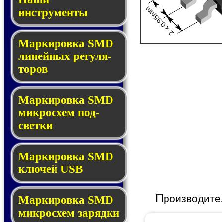
2 x 0.95mm
инструменты
Маркировка SMD
ли­ней­ных ре­гу­ля­
то­ров
Маркировка SMD
мик­ро­схем под­
свет­ки
Маркировка SMD
клю­чей USB
П
роизводите
Маркировка SMD
мик­рос­хем за­ряд­ки