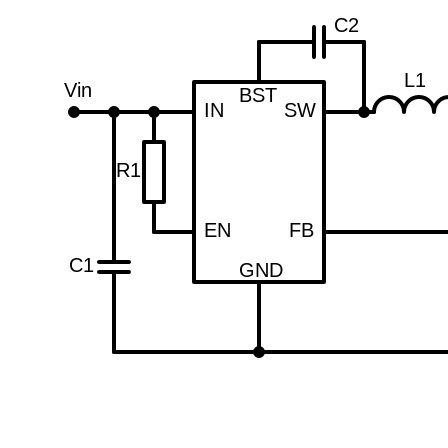
C2
L1
Vin
BST
IN
SW
R1
EN
FB
C1
GND