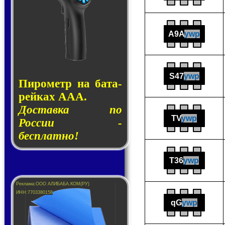
A9A
ywp
S47
ywp
Пирометр на ба­та­
рей­ках AAA.
Доставка по
TV
ywp
России -
бесплатно!
T36
ywp
qG
ywp