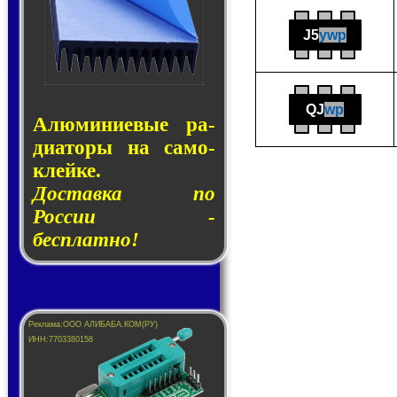
J5
ywp
QJ
wp
Алюминие­вые ра­
ди­а­то­ры на са­мо­
клей­ке.
Доставка по
России -
бесплатно!