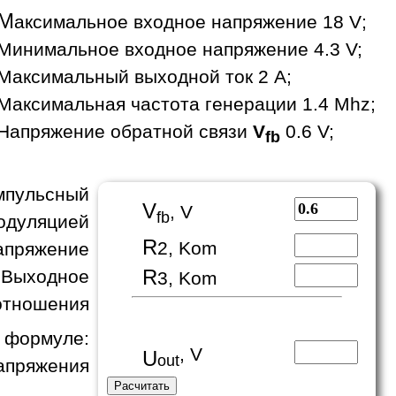
М
аксимальное входное напряжение 18 V;
Минимальное входное напряжение 4.3 V;
Максимальный выходной ток 2 A;
Максимальная частота генерации 1.4 Mhz;
Напряжение обратной связи
V
0.6 V;
fb
пульсный
V
, V
fb
одуляцией
R
2, Kom
апряжение
R
 Выходное
3, Kom
отношения
формуле:
, V
U
out
апряжения