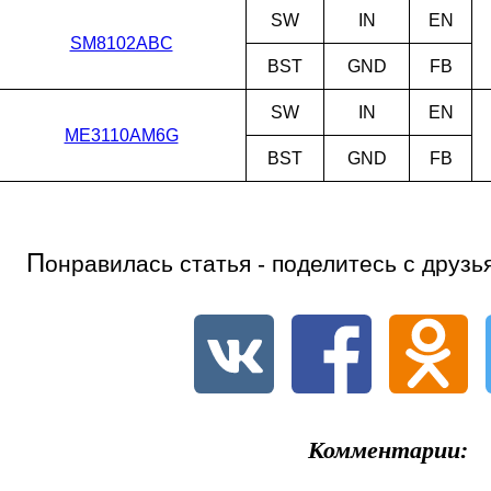
SW
IN
EN
SM8102ABC
BST
GND
FB
SW
IN
EN
ME3110AM6G
BST
GND
FB
П
онравилась статья - поделитесь с друзь
Комментарии: