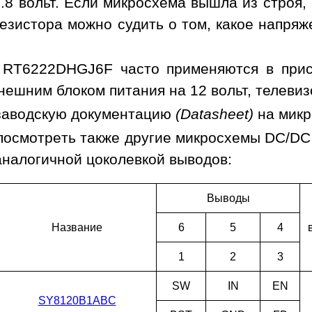
.8 вольт. Если микросхема вышла из строя,
езистора можно судить о том, какое напря
 RT6222DHGJ6F часто применяются в прис
нешним блоком питания на 12 вольт, телевиз
заводскую документацию
(Datasheet)
на мик
посмотреть также другие микросхемы DC/DC
аналогичной цоколевкой выводов:
Выводы
Наз­ва­ние
6
5
4
1
2
3
SW
IN
EN
SY8120B1ABC