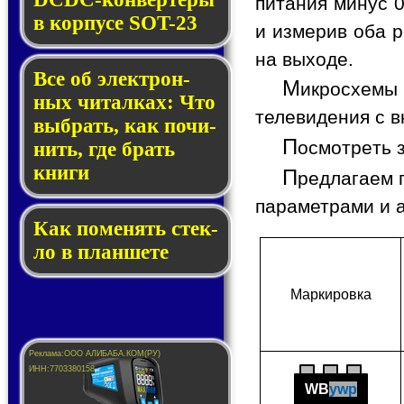
питания минус 0
в кор­пу­се SOT-23
и измерив оба р
на выходе.
Все об элек­трон­
М
икросхемы
ных чи­тал­ках: Что
телевидения с в
выб­рать, как по­чи­
П
осмотреть 
нить, где брать
кни­ги
П
редлагаем 
параметрами и 
Как по­ме­нять стек­
ло в планшете
Мар­ки­ров­ка
WB
ywp