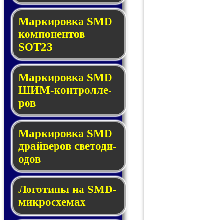
Маркировка SMD
ком­по­нен­тов
SOT23
Маркировка SMD
ШИМ-кон­трол­ле­
ров
Маркировка SMD
драй­ве­ров све­то­ди­
о­дов
Логотипы на SMD-
мик­ро­схе­мах