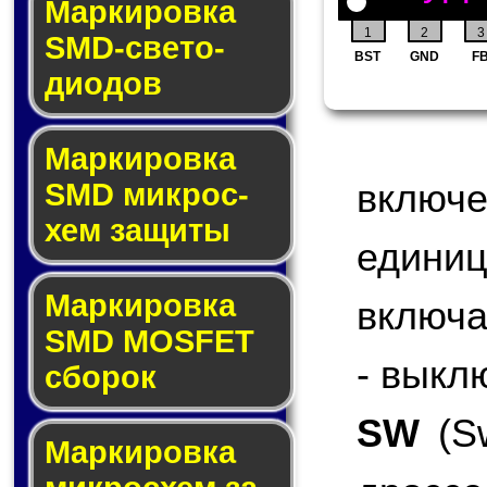
Маркировка
1
2
3
SMD-све­то­
BST
GND
F
дио­дов
Мар­ки­ров­ка
включ
SMD мик­рос­
хем защиты
едини
Мар­ки­ров­ка
включа
SMD MOSFET
- выкл
сбо­рок
SW
(Sw
Мар­ки­ров­ка