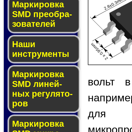
2.8±0.3mm
Мар­ки­ров­ка
SMD пре­об­ра­
зо­ва­те­лей
Наши
2 x 0.95mm
инструменты
Маркировка
вольт в
SMD ли­ней­
ных ре­гу­ля­то­
наприме
ров
для 
Маркировка
микро