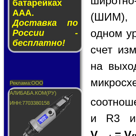
широтн
ба­та­рей­ках
AAA.
(ШИМ),
Доставка по
одном у
России -
бесплатно!
счет из
на вых
микросх
соотнош
и R3 и
V
= V