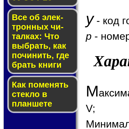
y
Все об элек­
- код г
трон­ных чи­
p
- номер
тал­ках: Что
выб­рать, как
по­чи­нить, где
Хара
брать кни­ги
Как по­ме­нять
М
аксим
стек­ло в
планшете
V;
Минимал