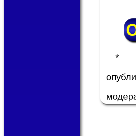
* 
опуб
модер