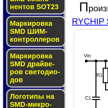
П
нен­тов SOT23
рои
RYCHIP S
Маркировка
SMD ШИМ-
кон­трол­ле­ров
Маркировка
Vin
SMD драй­ве­
ров све­то­ди­о­
R1
дов
Логотипы на
C1
SMD-мик­ро­