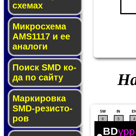
схе­мах
Микросхема
AMS1117 и ее
ана­ло­ги
Поиск SMD ко­
На
да по сай­ту
Маркировка
SMD-ре­зис­то­
SW
IN
E
ров
6
5
4
BD
ypp