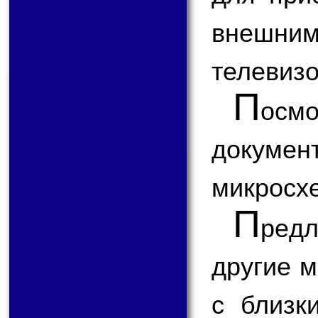
внешним
телевизо
П
ос
докум
микросх
П
ред
другие 
с близк