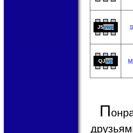
J5
ywp
QJ
wp
M
П
онр
друзьям