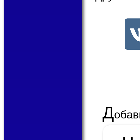
Д
обав