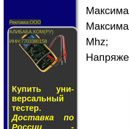
Максима
Максима
Mhz;
Напряже
Купить уни­
вер­саль­ный
тес­тер.
Доставка по
России -