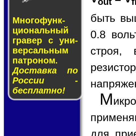
out
f
быть вы
Много­функ­
цио­наль­ный
0.8 вол
гра­вер с уни­
строя,
вер­саль­ным
пат­ро­ном.
резисто
Доставка по
России -
напряже
бесплатно!
М
ик
применя
для при