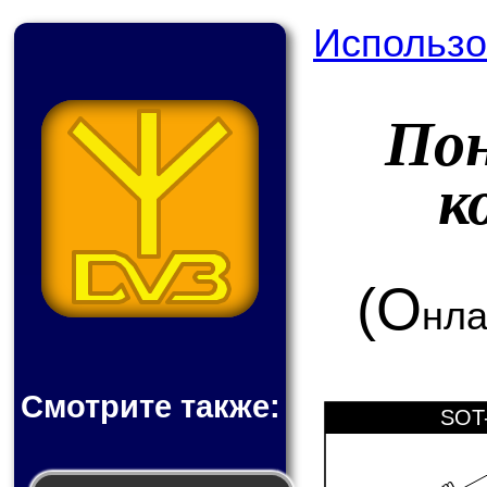
Использо
По
к
(О
нла
Смотрите также:
SOT-