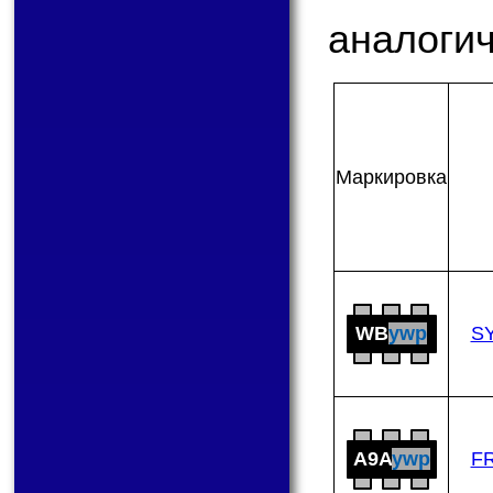
аналогич
Мар­ки­ров­ка
WB
ywp
S
A9A
ywp
F