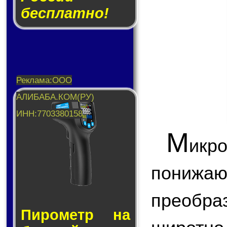
бесплатно!
М
икр
пони
преобр
Пирометр на