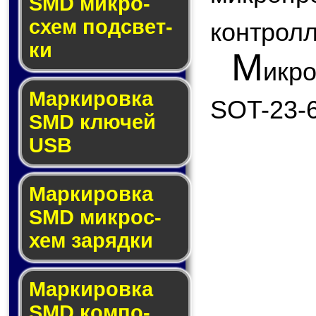
SMD мик­ро­
схем под­свет­
контролл
ки
М
икр
Маркировка
SOT-23-6
SMD клю­чей
USB
Маркировка
SMD мик­рос­
хем за­ряд­ки
Маркировка
SMD ком­по­