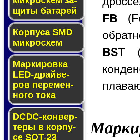
дроссе
мик­ро­схем за­
щи­ты ба­та­рей
FB
(Fe
Корпуса SMD
обратн
мик­ро­схем
BST
(B
Маркировка
конде
LED-драй­ве­
плаваю
ров пе­ре­мен­
но­го то­ка
DCDC-кон­вер­
Марки
те­ры в кор­пу­
се SOT-23