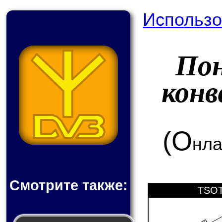
Использо
По
кон
(О
нла
Смотрите также:
TSOT