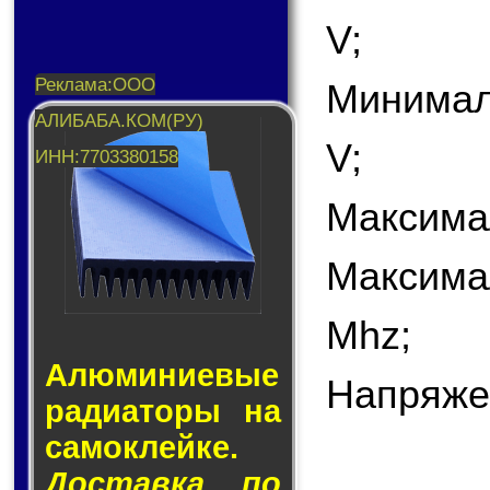
V;
Минимал
V;
Максима
Максима
Mhz;
Алюминие­вые
Напряже
ра­ди­а­то­ры на
са­мо­клей­ке.
Доставка по