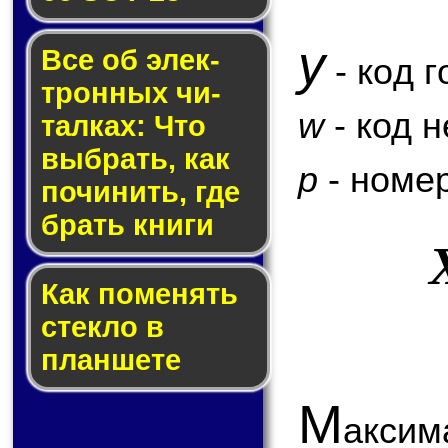
y
Все об элек­
- код г
трон­ных чи­
w
- код 
тал­ках: Что
выб­рать, как
p
- номер
по­чи­нить, где
брать кни­ги
Как по­ме­нять
стек­ло в
планшете
М
аксим