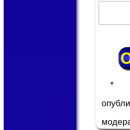
* 
опуб
модер