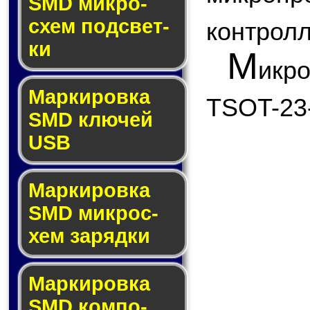
SMD мик­ро­
схем под­свет­
контролл
ки
М
икр
Маркировка
TSOT-23
SMD клю­чей
USB
Маркировка
SMD мик­рос­
хем за­ряд­ки
Маркировка
SMD ком­по­