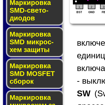
Маркировка
1
2
3
SMD-све­то­
BST
GND
F
дио­дов
Мар­ки­ров­ка
включ
SMD мик­рос­
хем защиты
едини
Мар­ки­ров­ка
включа
SMD MOSFET
- выкл
сбо­рок
SW
(Sw
Мар­ки­ров­ка