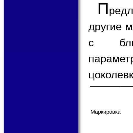
П
ред
другие 
с бли
парам
цоколевк
Мар­ки­ров­ка