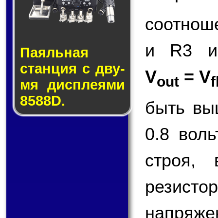
соотнош
и R3 и
Паяльная
стан­ция с дву­
V
= V
out
f
мя дис­пле­я­ми
8588D.
быть вы
0.8 вол
строя,
резисто
напряже