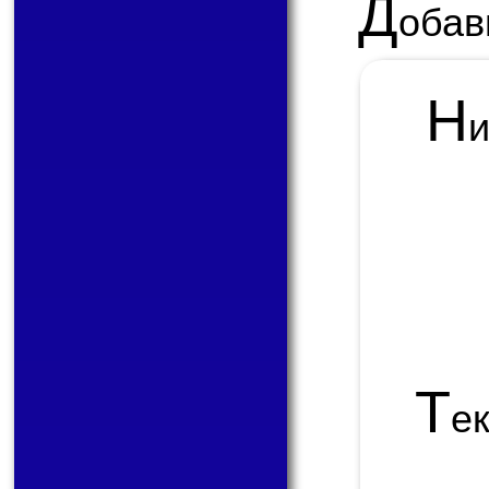
Д
обав
Н
Т
е