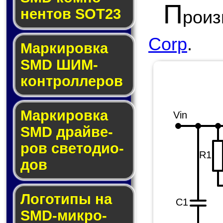
П
нен­тов SOT23
роиз
Corp
.
Маркировка
SMD ШИМ-
кон­трол­ле­ров
Маркировка
Vin
SMD драй­ве­
ров све­то­ди­о­
R1
дов
Логотипы на
C1
SMD-мик­ро­