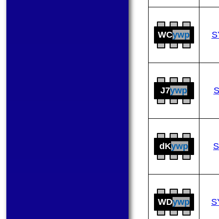
WC
ywp
S
J7
ywp
dK
ywp
S
WD
ywp
S