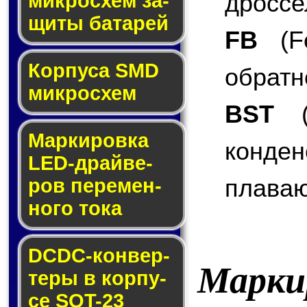
дроссе
мик­ро­схем за­
щи­ты ба­та­рей
FB
(Fe
Корпуса SMD
обратн
мик­ро­схем
BST
(B
Маркировка
конде
LED-драй­ве­
плаваю
ров пе­ре­мен­
но­го то­ка
DCDC-кон­вер­
Марки
те­ры в кор­пу­
се SOT-23