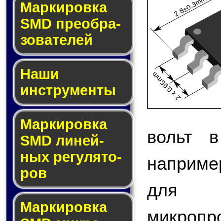
2.8±0.3mm
Мар­ки­ров­ка
SMD пре­об­ра­
зо­ва­те­лей
Наши
2 x 0.95mm
инструменты
Маркировка
вольт в
SMD ли­ней­
ных ре­гу­ля­то­
наприме
ров
для 
Маркировка
микро