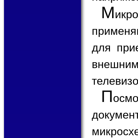
М
икр
применя
для при
внешним
телевизо
П
ос
докум
микросх