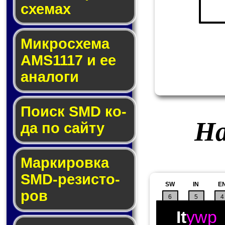
схе­мах
Микросхема
AMS1117 и ее
ана­ло­ги
Поиск SMD ко­
На
да по сай­ту
Маркировка
SMD-ре­зис­то­
SW
IN
E
ров
6
5
4
It
ywp