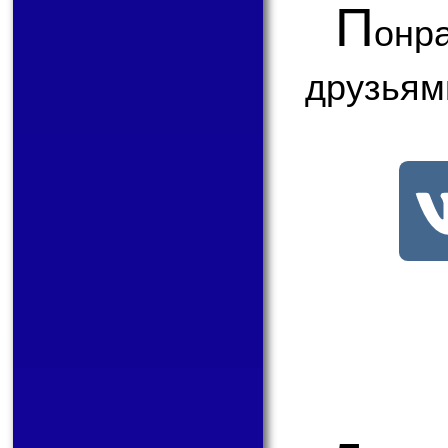
П
онр
друзьям