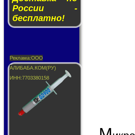
России -
бесплатно!
М