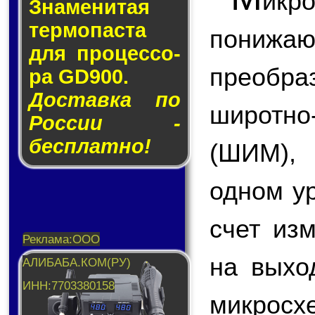
икр
Знаменитая
тер­мо­пас­та
пони
для про­цес­со­
преобр
ра GD900.
Доставка по
широтн
России -
бесплатно!
(ШИМ),
одном у
счет из
на вых
микросх