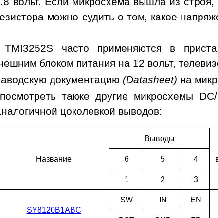
.8 вольт. Если микросхема вышла из строя,
езистора можно судить о том, какое напря
 TMI3252S часто применяются в приста
нешним блоком питания на 12 вольт, телевиз
заводскую документацию
(Datasheet)
на мик
посмотреть также другие микросхемы DC
аналогичной цоколевкой выводов:
Выводы
Наз­ва­ние
6
5
4
1
2
3
SW
IN
EN
SY8120B1ABC