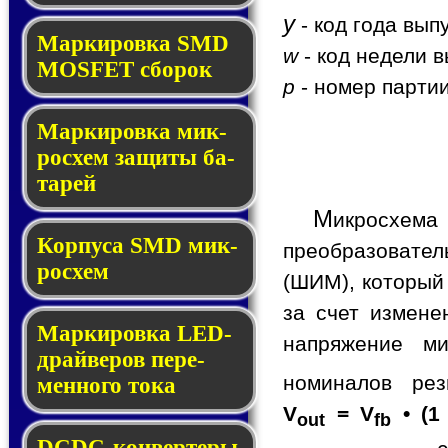
y
- код года вып
Мар­ки­ров­ка SMD
w
- код недели в
MOSFET сбо­рок
p
- номер партии
Мар­ки­ров­ка мик­
ро­схем за­щи­ты ба­
та­рей
М
икросхем
Корпуса SMD мик­
преобразовате
ро­схем
(ШИМ), который
за счет измене
Маркировка LED-
напряжение ми
драй­ве­ров пе­ре­
номиналов ре
мен­но­го то­ка
V
= V
• (1
out
fb
DCDC-кон­вер­те­ры