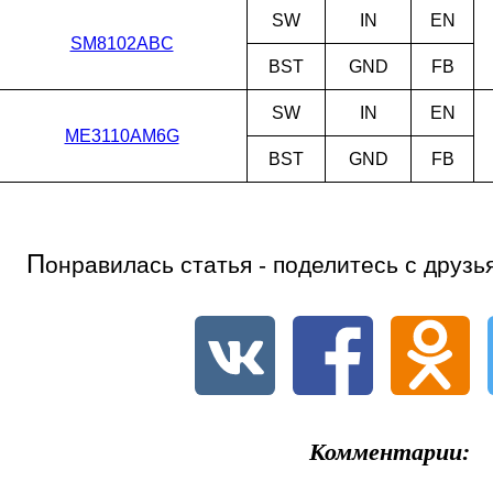
SW
IN
EN
SM8102ABC
BST
GND
FB
SW
IN
EN
ME3110AM6G
BST
GND
FB
П
онравилась статья - поделитесь с друзь
Комментарии: