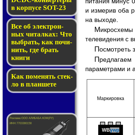
питания минус 0
в кор­пу­се SOT-23
и измерив оба р
на выходе.
Все об элек­трон­
М
икросхемы
ных чи­тал­ках: Что
телевидения с в
выб­рать, как по­чи­
П
осмотреть 
нить, где брать
кни­ги
П
редлагаем 
параметрами и 
Как по­ме­нять стек­
ло в планшете
Мар­ки­ров­ка
WB
ywp