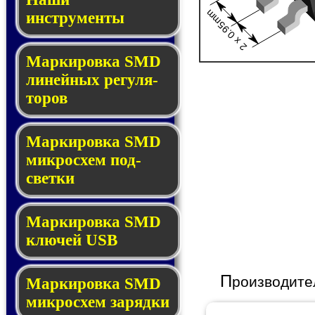
2 x 0.95mm
инструменты
Маркировка SMD
ли­ней­ных ре­гу­ля­
то­ров
Маркировка SMD
мик­ро­схем под­
свет­ки
Маркировка SMD
клю­чей USB
П
роизводите
Маркировка SMD
мик­рос­хем за­ряд­ки