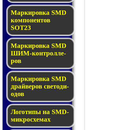
Маркировка SMD
ком­по­нен­тов
SOT23
Маркировка SMD
ШИМ-кон­трол­ле­
ров
Маркировка SMD
драй­ве­ров све­то­ди­
о­дов
Логотипы на SMD-
мик­ро­схе­мах