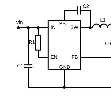
C2
L1
Vin
BST
IN
SW
R1
C
EN
FB
C1
GND