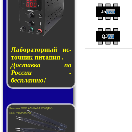
J5
ywp
QJ
wp
Лаборатор­ный ис­
точ­ник пи­та­ния .
Доставка по
России -
бесплатно!