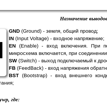
Назначение выводов
GND
(Ground) - земля, общий провод;
IN
(Input Voltage) - входное напряжение;
EN
(Enable) - вход включения. При п
микросхема включается, при соединении
SW
(Switch) - выход подключаемый к дро
FB
(FeedBack) - вход напряжения обратн
BST
(Bootstrap) - вход внешнего кон
тания;
ywp, где: