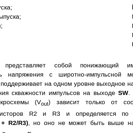
уска;
ыпуска;
;
а представляет собой понижающий им
ль напряжения с широтно-импульсной м
 поддерживает на одном уровне выходное н
ния скважности импульсов на выходе
SW
.
кросхемы (V
) зависит только от со
out
зисторов R2 и R3 и определяется по 
 + R2/R3)
, но оно не может быть выше н