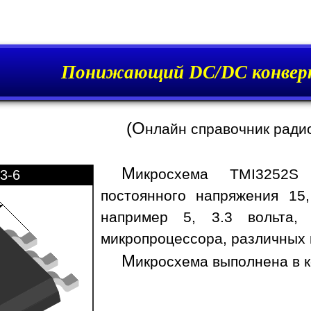
Понижающий DC/DC конвер
(О
нлайн справочник ради
М
икросхема TMI3252S 
3-6
постоянного напряжения 15
например 5, 3.3 вольта,
микропроцессора, различных 
М
икросхема выполнена в к