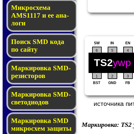
Микросхема
AMS1117 и ее ана­
ло­ги
Поиск SMD ко­да
SW
IN
EN
по сай­ту
6
5
4
TS2
ywp
Маркировка SMD-
ре­зис­то­ров
1
2
3
BST
GND
FB
Маркировка SMD-
све­то­дио­дов
источника пи
Мар­ки­ров­ка SMD
Маркировка:
TS2
мик­рос­хем защиты