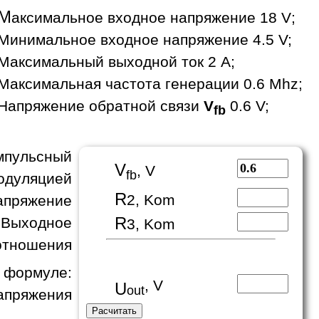
М
аксимальное входное напряжение 18 V;
Минимальное входное напряжение 4.5 V;
Максимальный выходной ток 2 A;
Максимальная частота генерации 0.6 Mhz;
Напряжение обратной связи
V
0.6 V;
fb
пульсный
V
, V
fb
одуляцией
R
2, Kom
апряжение
R
 Выходное
3, Kom
отношения
формуле:
, V
U
out
апряжения