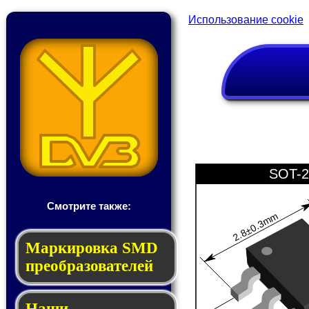
Использование cookie
SOT-2
Смотрите также:
2.8±0.3mm
Мар­ки­ров­ка SMD
пре­об­ра­зо­ва­те­лей
Наши