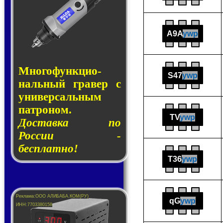
A9A
ywp
Много­функ­цио­
S47
ywp
наль­ный гра­вер с
уни­вер­саль­ным
пат­ро­ном.
TV
ywp
Доставка по
России -
бесплатно!
T36
ywp
qG
ywp