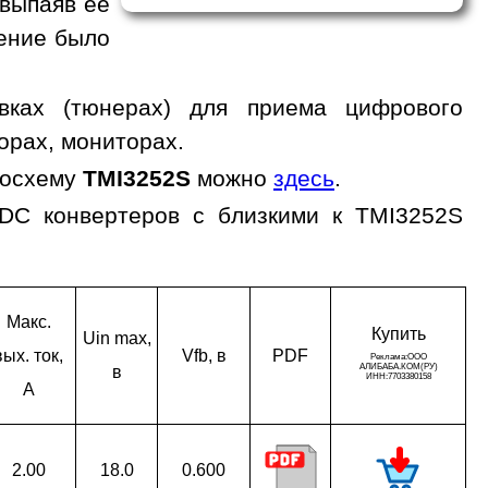
 выпаяв ее
жение было
вках (тюнерах) для приема цифрового
орах, мониторах.
росхему
TMI3252S
можно
здесь
.
/DC конвертеров с близкими к TMI3252S
Макс.
Ку­пить
Uin max,
вых. ток,
Vfb, в
PDF
в
A
2.00
18.0
0.600