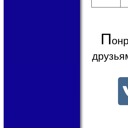
П
онр
друзья