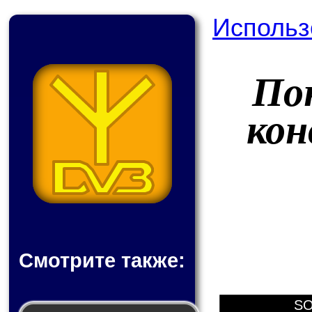
Использ
По
кон
Смотрите также:
SO