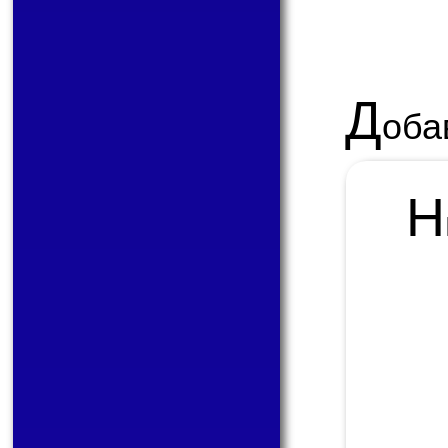
Д
оба
Н