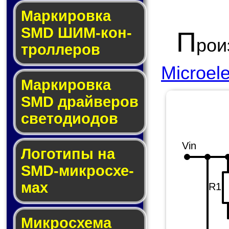
Маркировка
SMD ШИМ-кон­
П
ро
трол­ле­ров
Microele
Маркировка
SMD драй­ве­ров
све­то­ди­о­дов
Vin
Логотипы на
SMD-мик­ро­схе­
мах
R1
Микросхема