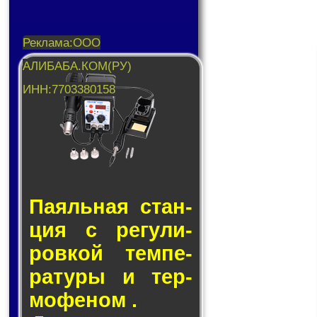
Паяльная стан­
ция с ре­гу­ли­
ров­кой тем­пе­
ра­ту­ры и тер­
мо­фе­ном .