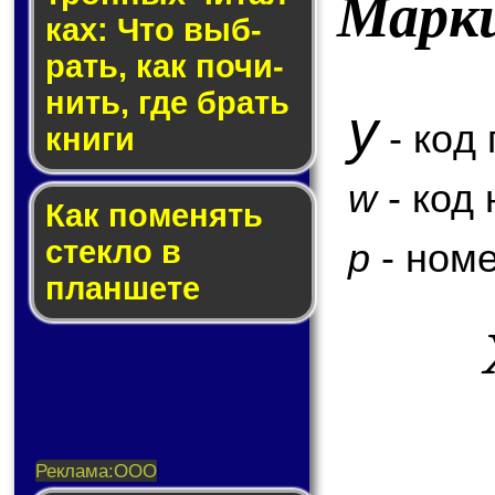
Марк
ках: Что выб­
рать, как по­чи­
нить, где брать
y
- код 
кни­ги
w
- код
Как по­ме­нять
стек­ло в
p
- номе
планшете