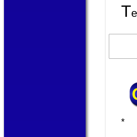
Т
е
* 