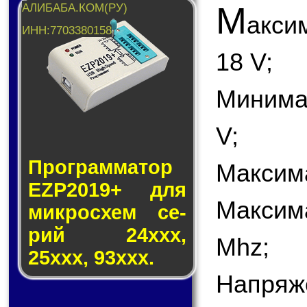
М
акси
18 V;
Минима
V;
Программатор
Максима
EZP2019+ для
Максим
мик­ро­схем се­
рий 24ххх,
Mhz;
25ххх, 93ххх.
Напряж