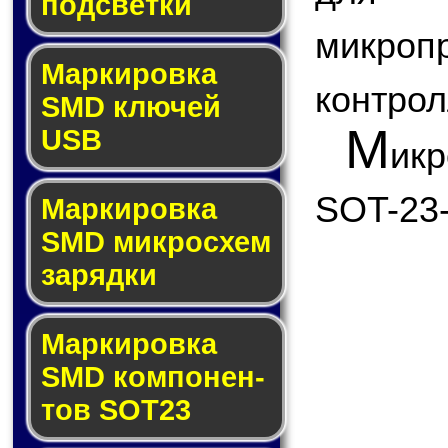
под­свет­ки
микро
Маркировка
контрол
SMD клю­чей
М
USB
ик
SOT-23-
Маркировка
SMD мик­рос­хем
за­ряд­ки
Маркировка
SMD ком­по­нен­
тов SOT23