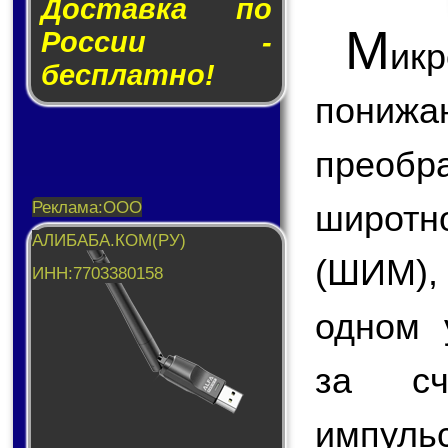
Доставка по
М
России -
ик
бесплатно!
пони
преоб
широт
(ШИМ),
одном 
за сч
импуль