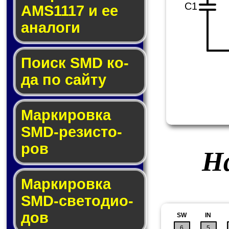
C1
AMS1117 и ее
ана­ло­ги
Поиск SMD ко­
да по сай­ту
Маркировка
SMD-ре­зис­то­
ров
На
Маркировка
SMD-све­то­дио­
дов
SW
IN
6
5