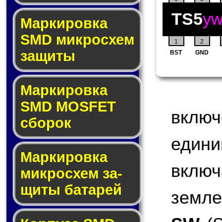
TS5
y
Мар­ки­ров­ка
SMD мик­рос­хем
1
2
защиты
BST
GND
Мар­ки­ров­ка
SMD MOSFET
включ
сбо­рок
един
Мар­ки­ров­ка
вклю
мик­ро­схем за­
щи­ты ба­та­рей
земле