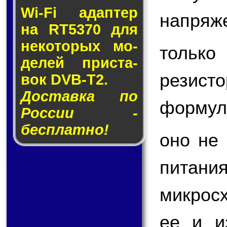
Wi-Fi адап­тер
напряж
на RT5370 для
не­ко­то­рых мо­
только
де­лей прис­та­
резисто
вок DVB-T2.
Доставка по
форму
России -
бесплатно!
оно не
питан
микрос
ее и и