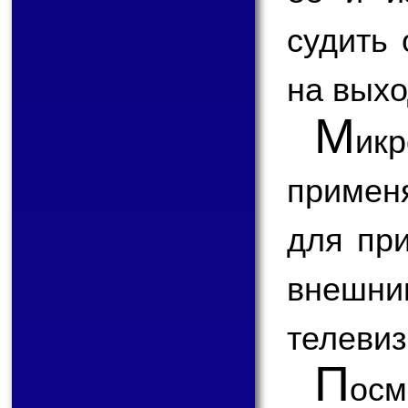
судить 
на выхо
М
ик
примен
для пр
внешним
телевиз
П
ос