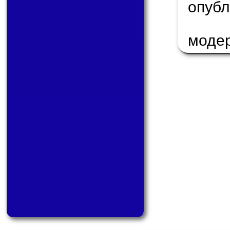
опу
моде