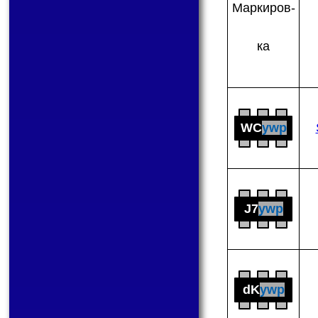
Мар­ки­ров­
ка
WC
ywp
J7
ywp
dK
ywp