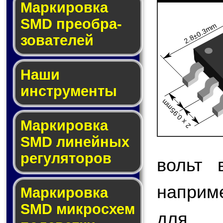
Мар­ки­ров­ка
SMD пре­об­ра­
2.8±0.3mm
зо­ва­те­лей
Наши
инструменты
2 x 0.95mm
Маркировка
SMD ли­ней­ных
ре­гу­ля­то­ров
вольт 
наприме
Маркировка
SMD мик­ро­схем
для 