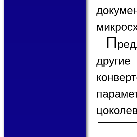
доку
микрос
П
ре
друг
конвер
парам
цоколев