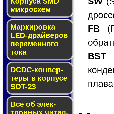
SW
(S
Корпуса SMD
мик­ро­схем
дросс
Маркировка
FB
(F
LED-драй­ве­ров
обрат
пе­ре­мен­но­го
то­ка
BST
(
конд
DCDC-кон­вер­
те­ры в кор­пу­се
плава
SOT-23
Все об элек­
трон­ных чи­тал­