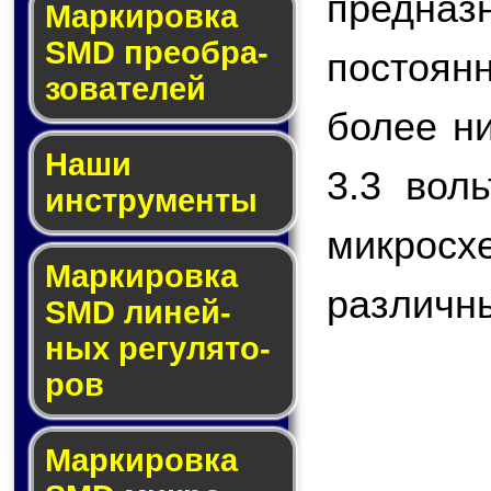
предназ
Мар­ки­ров­ка
SMD пре­об­ра­
постоянн
зо­ва­те­лей
более н
Наши
3.3 вол
инструменты
микро
Маркировка
различны
SMD ли­ней­
ных ре­гу­ля­то­
ров
Маркировка