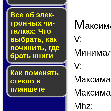
Все об элек­
М
трон­ных чи­
аксим
тал­ках: Что
V;
выб­рать, как
по­чи­нить, где
Минимал
брать кни­ги
V;
Как по­ме­нять
Максима
стек­ло в
планшете
Максима
Mhz;