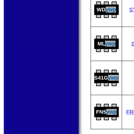
WD
ywp
S
ML
ywp
S41G
ywp
FN5
ywp
FR