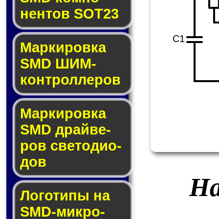
нен­тов SOT23
C1
Маркировка
SMD ШИМ-
кон­трол­ле­ров
Маркировка
SMD драй­ве­
ров све­то­ди­о­
дов
На
Логотипы на
SMD-мик­ро­