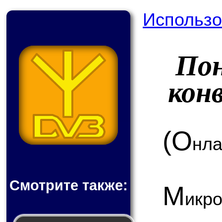
Использо
По
кон
(О
нла
Смотрите также:
М
ик