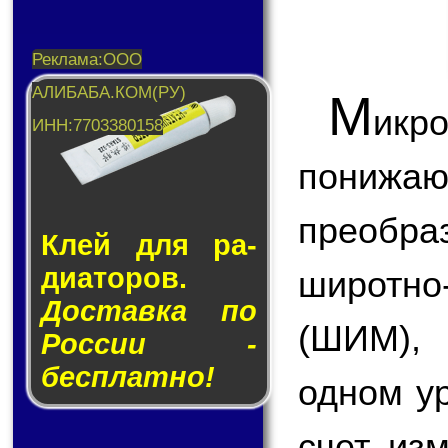
М
икр
пони
преобр
Клей для ра­
ди­а­то­ров.
широтн
Доставка по
(ШИМ),
России -
бесплатно!
одном у
счет из