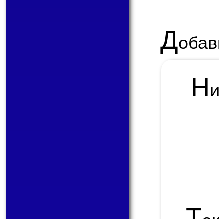
Д
обав
Н
Т