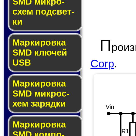
SMD мик­ро­
схем под­свет­
ки
П
Маркировка
роиз
SMD клю­чей
Corp
.
USB
Маркировка
SMD мик­рос­
хем за­ряд­ки
Vin
Маркировка
R1
SMD ком­по­