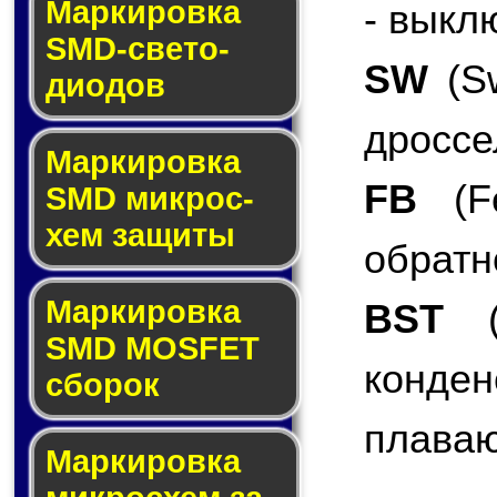
Маркировка
- выкл
SMD-све­то­
SW
(Sw
дио­дов
дроссе
Мар­ки­ров­ка
FB
(Fe
SMD мик­рос­
хем защиты
обратн
Мар­ки­ров­ка
BST
(B
SMD MOSFET
конде
сбо­рок
плаваю
Мар­ки­ров­ка