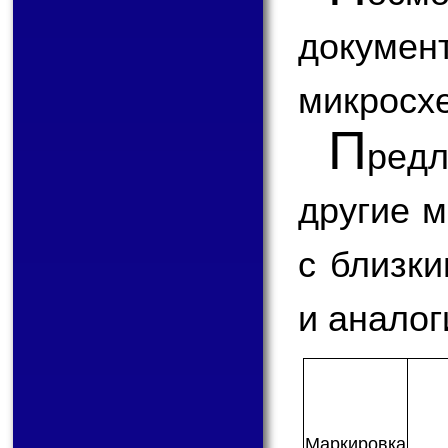
докум
микросх
П
ред
другие 
с близк
и аналог
Мар­ки­ров­ка