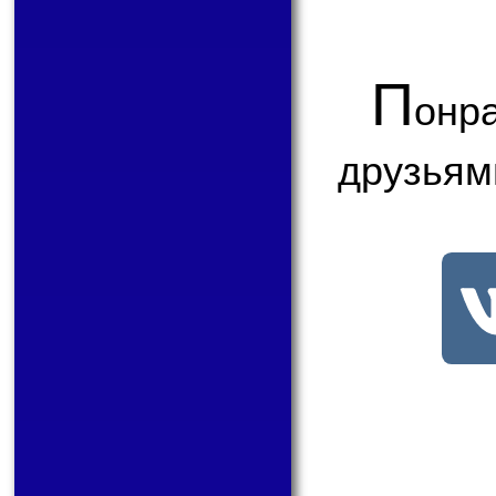
П
онр
друзьям