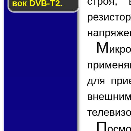
строя,
вок DVB-T2.
резисто
напряже
М
икр
применя
для при
внешним
телевизо
П
ос