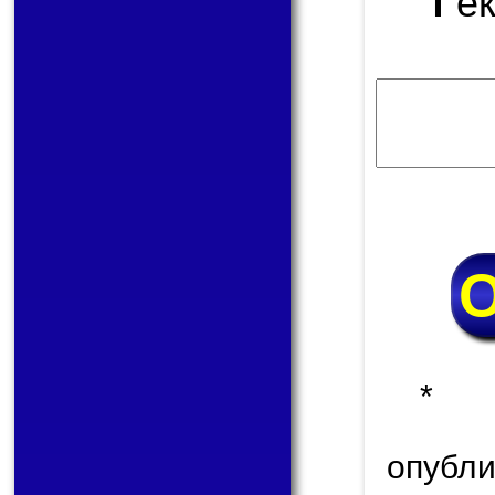
е
* 
опуб