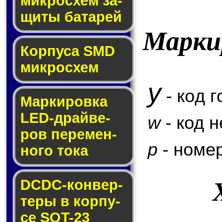
мик­ро­схем за­
щи­ты ба­та­рей
Марки
Корпуса SMD
мик­ро­схем
y
- код г
Маркировка
LED-драй­ве­
w
- код 
ров пе­ре­мен­
p
- номер
но­го то­ка
DCDC-кон­вер­
те­ры в кор­пу­
се SOT-23