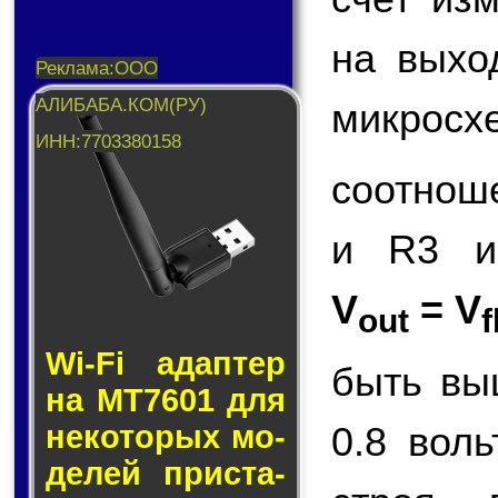
на вых
микросх
соотнош
и R3 и
V
= V
out
f
Wi-Fi адап­тер
быть вы
на MT7601 для
0.8 вол
не­ко­то­рых мо­
де­лей прис­та­