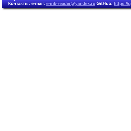
Контакты: e-mail:
e-ink-reader@yandex.ru
GitHub:
https:/