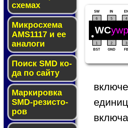
схе­мах
SW
IN
E
6
5
4
Микросхема
WC
yw
AMS1117 и ее
ана­ло­ги
1
2
3
BST
GND
F
Поиск SMD ко­
да по сай­ту
включ
Маркировка
едини
SMD-ре­зис­то­
ров
включа