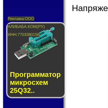
Напряже
Прог­рам­ма­тор
мик­ро­схем
25Q32..