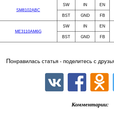
SW
IN
EN
SM8102ABC
BST
GND
FB
SW
IN
EN
ME3110AM6G
BST
GND
FB
П
онравилась статья - поделитесь с друзь
Комментарии: