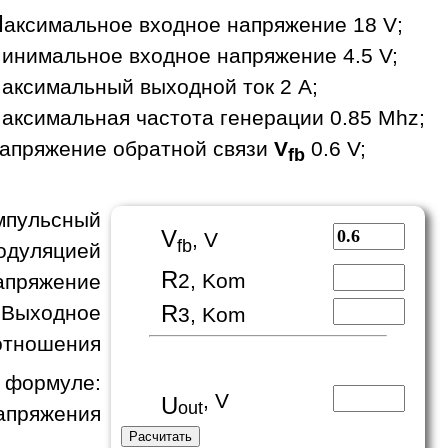
М
аксимальное входное напряжение 18 V;
инимальное входное напряжение 4.5 V;
аксимальный выходной ток 2 A;
аксимальная частота генерации 0.85 Mhz;
апряжение обратной связи
V
0.6 V;
fb
пульсный
V
, V
fb
одуляцией
R
2, Kom
апряжение
R
 Выходное
3, Kom
отношения
формуле:
, V
U
out
апряжения