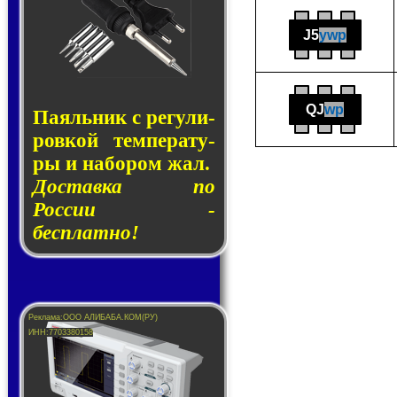
J5
ywp
QJ
wp
Паяльник с ре­гу­ли­
ров­кой тем­пе­ра­ту­
ры и на­бо­ром жал.
Доставка по
России -
бесплатно!