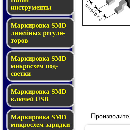
2 x 0.95mm
инструменты
Маркировка SMD
ли­ней­ных ре­гу­ля­
то­ров
Маркировка SMD
мик­ро­схем под­
свет­ки
Маркировка SMD
клю­чей USB
П
роизводите
Маркировка SMD
мик­рос­хем за­ряд­ки