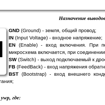
Назначение выводов
GND
(Ground) - земля, общий провод;
IN
(Input Voltage) - входное напряжение;
EN
(Enable) - вход включения. При п
микросхема включается, при соединении
SW
(Switch) - выход подключаемый к дро
FB
(FeedBack) - вход напряжения обратн
BST
(Bootstrap) - вход внешнего кон
тания;
ywp, где: