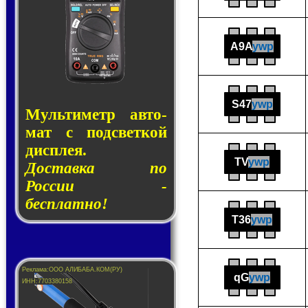
A9A
ywp
S47
ywp
Муль­ти­метр ав­то­
мат с под­свет­кой
дис­плея.
TV
ywp
Доставка по
России -
бесплатно!
T36
ywp
qG
ywp