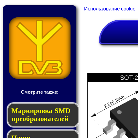
Использование cookie
SOT-2
Смотрите также:
2.8±0.3mm
Мар­ки­ров­ка SMD
пре­об­ра­зо­ва­те­лей
Наши