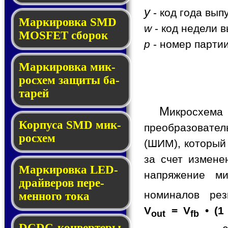
y
- код года вып
Мар­ки­ров­ка SMD
w
- код недели в
MOSFET сбо­рок
p
- номер партии
Мар­ки­ров­ка мик­
ро­схем за­щи­ты ба­
та­рей
М
икросхем
Корпуса SMD мик­
преобразовате
ро­схем
(ШИМ), который
за счет измене
Маркировка LED-
напряжение ми
драй­ве­ров пе­ре­
номиналов ре
мен­но­го то­ка
V
= V
• (1
out
fb
DCDC-кон­вер­те­ры