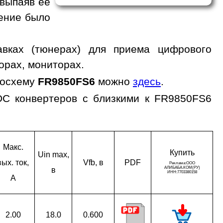
 выпаяв ее
жение было
вках (тюнерах) для приема цифрового
орах, мониторах.
росхему
FR9850FS6
можно
здесь
.
DC конвертеров с близкими к FR9850FS6
Макс.
Ку­пить
Uin max,
вых. ток,
Vfb, в
PDF
в
A
2.00
18.0
0.600