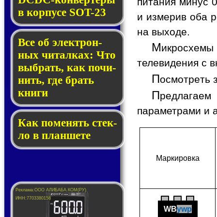
питания минус 0
в кор­пу­се SOT-23
и измерив оба р
на выходе.
Все об элек­трон­
М
икросхемы
ных чи­тал­ках: Что
телевидения с в
выб­рать, как по­чи­
П
осмотреть 
нить, где брать
кни­ги
П
редлагаем 
параметрами и 
Как по­ме­нять стек­
ло в планшете
Мар­ки­ров­ка
WB
ywp