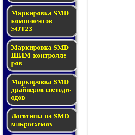
Маркировка SMD
ком­по­нен­тов
SOT23
Маркировка SMD
ШИМ-кон­трол­ле­
ров
Маркировка SMD
драй­ве­ров све­то­ди­
о­дов
Логотипы на SMD-
мик­ро­схе­мах