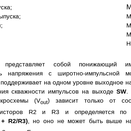
уска;
ыпуска;
М
;
М
М
Н
а представляет собой понижающий им
ль напряжения с широтно-импульсной м
 поддерживает на одном уровне выходное н
ния скважности импульсов на выходе
SW
.
кросхемы (V
) зависит только от со
out
зисторов R2 и R3 и определяется по 
 + R2/R3)
, но оно не может быть выше н