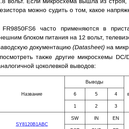
.8 вольт. Если микросхема вышла из строя,
езистора можно судить о том, какое напря
 FR9850FS6 часто применяются в приста
нешним блоком питания на 12 вольт, телевиз
заводскую документацию
(Datasheet)
на мик
посмотреть также другие микросхемы DC/
аналогичной цоколевкой выводов:
Выводы
Наз­ва­ние
6
5
4
1
2
3
SW
IN
EN
SY8120B1ABC