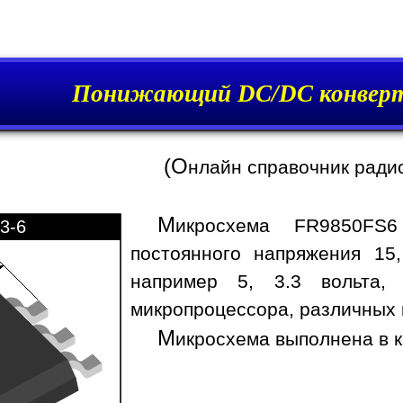
Понижающий DC/DC конверт
(О
нлайн справочник ради
М
икросхема FR9850FS6
3-6
постоянного напряжения 15
например 5, 3.3 вольта,
микропроцессора, различных 
М
икросхема выполнена в к