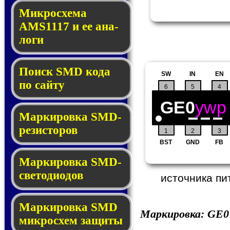
Микросхема
AMS1117 и ее ана­
ло­ги
Поиск SMD ко­да
SW
IN
EN
по сай­ту
6
5
4
GE0
ywp
Маркировка SMD-
ре­зис­то­ров
1
2
3
BST
GND
FB
Маркировка SMD-
све­то­дио­дов
источника пи
Мар­ки­ров­ка SMD
Маркировка:
GE0
мик­рос­хем защиты