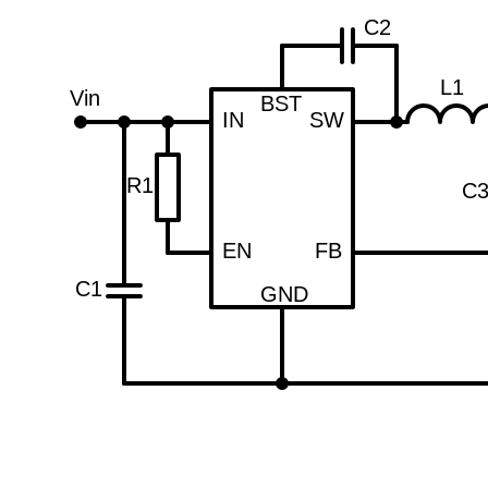
C2
L1
Vin
BST
IN
SW
R1
C
EN
FB
C1
GND