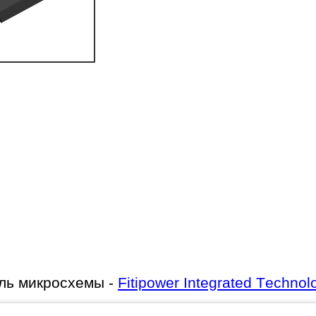
ль микросхемы -
Fitipower Integrated Technol