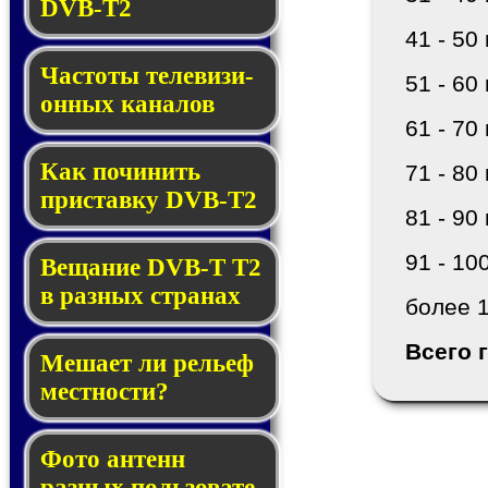
DVB-T2
41 - 50 
Частоты те­ле­ви­зи­
51 - 60 
он­ных каналов
61 - 70 
Как починить
71 - 80 
прис­тав­ку DVB-T2
81 - 90 
91 - 10
Вещание DVB-T T2
в раз­ных стра­нах
более 1
Всего 
Мешает ли рель­еф
мест­нос­ти?
Фото антенн
разных поль­зо­ва­те­