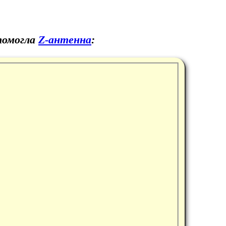
помогла
Z-антенна
: