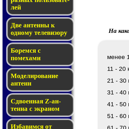
лей
Две антенны к
На как
одному те­ле­ви­зору
Боремся с
менее 1
помехами
11 - 20 
Мо­де­ли­ро­ва­ние
21 - 30 
антенн
31 - 40 
Сдвоенная Z-ан­
41 - 50 
тен­на с эк­ра­ном
51 - 60 
Избавимся от
61 - 70 