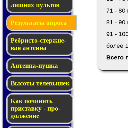
лишних пуль­тов
71 - 80 
81 - 90 
Результаты опроса
91 - 10
Реб­рис­то-стерж­не­
более 1
вая ан­тен­на
Всего 
Антенна-пушка
Высоты телевышек
Как починить
прис­тав­ку - про­
дол­же­ние