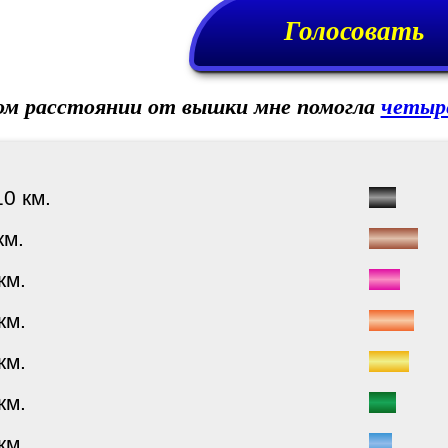
Голосовать
ом расстоянии от вышки мне помогла
четыр
0 км.
км.
км.
км.
км.
км.
км.