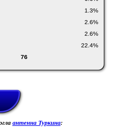
1.3%
2.6%
2.6%
22.4%
76
огла
антенна Туркина
: