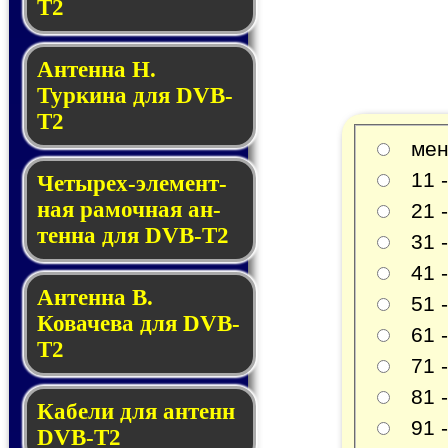
T2
Антенна Н.
Туркина для DVB-
T2
мене
11 - 
Четырех-эле­мент­
ная ра­моч­ная ан­
21 - 
тен­на для DVB-T2
31 - 
41 - 
Антенна В.
51 - 
Ковачева для DVB-
61 - 
T2
71 - 
81 - 
Кабели для антенн
91 -
DVB-T2