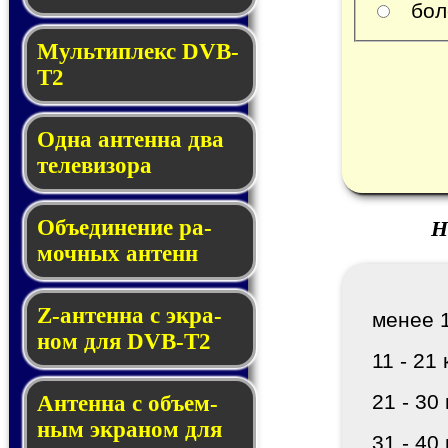
боле
Мультиплекс DVB-
T2
Одна антенна два
теле­ви­зора
Объединение ра­
Н
моч­ных ан­тенн
Z-антенна с эк­ра­
менее 1
ном для DVB-T2
11 - 21 
21 - 30 
Антенна с объем­
ным эк­ра­ном для
31 - 40 