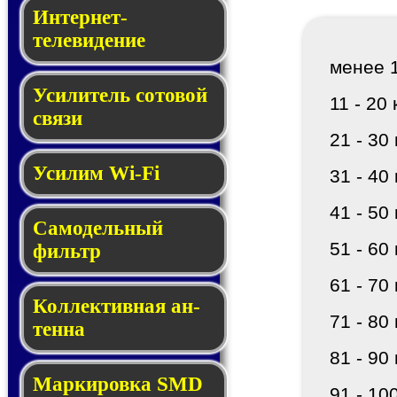
Интернет-
телевидение
менее 1
Усилитель сотовой
11 - 20 
связи
21 - 30 
Усилим Wi-Fi
31 - 40 
41 - 50 
Самодельный
51 - 60 
фильтр
61 - 70 
Кол­лек­тив­ная ан­
71 - 80 
тен­на
81 - 90 
Мар­ки­ров­ка SMD
91 - 10