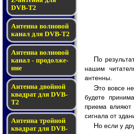
DVB-T2
Антенна волновой
канал для DVB-T2
Антенна вол­но­вой
П
о результа
ка­нал - про­дол­же­
ние
нашим читател
антенны.
Антенна двойной
Э
то вовсе н
квад­рат для DVB-
будете приним
T2
приема влияют 
сигнала от здан
Антенна тройной
Н
о если у др
квад­рат для DVB-