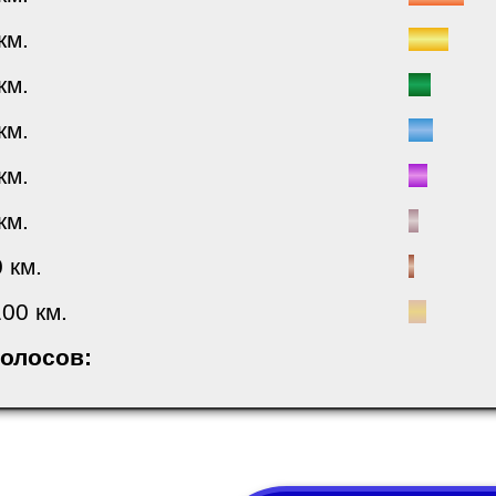
км.
км.
км.
км.
км.
0 км.
00 км.
голосов: