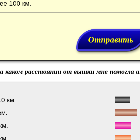
е 100 км.
а каком расстоянии от вышки мне помогла 
0 км.
км.
км.
км.