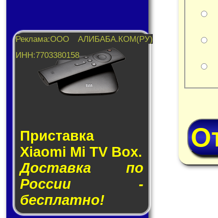
8
Приставка
Xiaomi Mi TV Box.
Доставка по
России -
бесплатно!